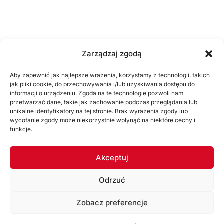
Zarządzaj zgodą
Aby zapewnić jak najlepsze wrażenia, korzystamy z technologii, takich
jak pliki cookie, do przechowywania i/lub uzyskiwania dostępu do
informacji o urządzeniu. Zgoda na te technologie pozwoli nam
przetwarzać dane, takie jak zachowanie podczas przeglądania lub
unikalne identyfikatory na tej stronie. Brak wyrażenia zgody lub
wycofanie zgody może niekorzystnie wpłynąć na niektóre cechy i
funkcje.
SPONSORZY I PARTNERZY
Akceptuj
ZOBACZ WSZYSTKICH
Odrzuć
Zobacz preferencje
Korzystając ze strony akceptujesz
Politykę prywatności