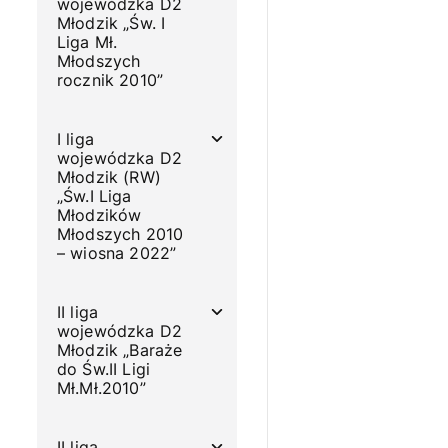
wojewódzka D2
Młodzik „Św. I
Liga Mł.
Młodszych
rocznik 2010”
I liga
wojewódzka D2
Młodzik (RW)
„Św.I Liga
Młodzików
Młodszych 2010
– wiosna 2022”
II liga
wojewódzka D2
Młodzik „Baraże
do Św.II Ligi
Mł.Mł.2010”
II liga