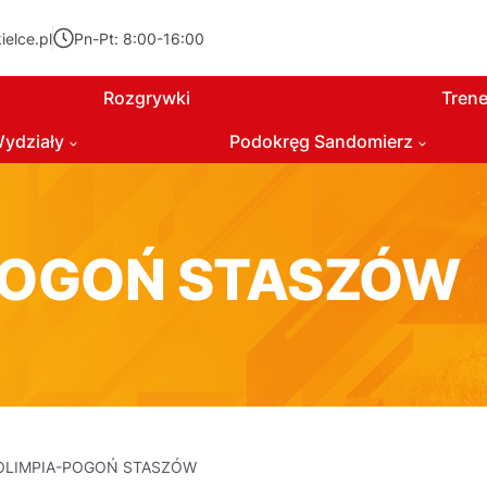
elce.pl
Pn-Pt: 8:00-16:00
Rozgrywki
Trene
ydziały
Podokręg Sandomierz
POGOŃ STASZÓW
OLIMPIA-POGOŃ STASZÓW