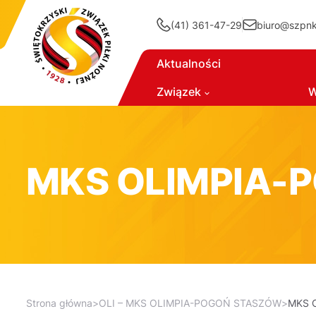
(41) 361-47-29
biuro@szpnki
Aktualności
Związek
W
MKS OLIMPIA-
Strona główna
>
OLI – MKS OLIMPIA-POGOŃ STASZÓW
>
MKS 