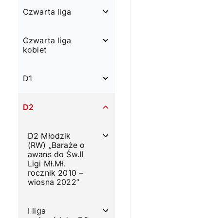
Czwarta liga
Czwarta liga
kobiet
D1
D2
D2 Młodzik
(RW) „Baraże o
awans do Św.II
Ligi Mł.Mł.
rocznik 2010 –
wiosna 2022”
I liga