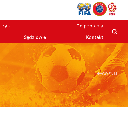
rzy
Do pobrania
Sędziowie
Kontakt
COFNIJ