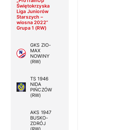
„ProTrainUp
Świętokrzyska
Liga Juniorów
Starszych –
wiosna 2022”
Grupa 1 (RW)
GKS ZIO-
MAX
NOWINY
(RW)
TS 1946
NIDA
PIŃCZÓW
(RW)
AKS 1947
BUSKO-
ZDRÓJ
(RW)