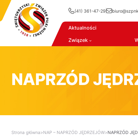
(41) 361-47-29
biuro@szpnki
Aktualności
Związek
W
NAPRZÓD JĘDR
Strona główna
>
NAP – NAPRZÓD JĘDRZEJÓW
>
NAPRZÓD JĘD