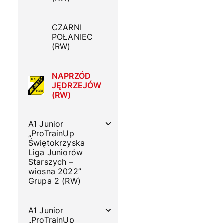
CZARNI
POŁANIEC
(RW)
NAPRZÓD
JĘDRZEJÓW
(RW)
A1 Junior
„ProTrainUp
Świętokrzyska
Liga Juniorów
Starszych –
wiosna 2022”
Grupa 2 (RW)
A1 Junior
„ProTrainUp