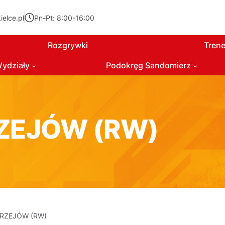
elce.pl
Pn-Pt: 8:00-16:00
Rozgrywki
Trene
ydziały
Podokręg Sandomierz
ZEJÓW (RW)
RZEJÓW (RW)