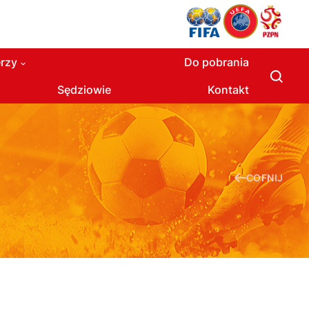
rzy
Do pobrania
Sędziowie
Kontakt
COFNIJ