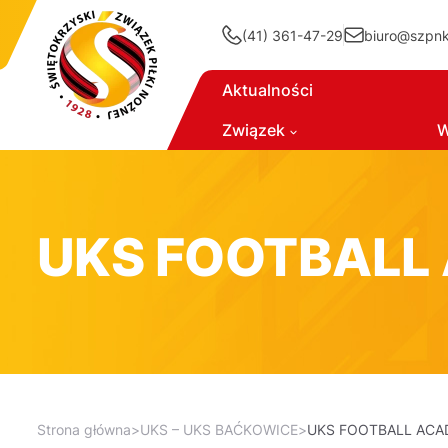
(41) 361-47-29
biuro@szpnki
Aktualności
Związek
W
UKS FOOTBALL
Strona główna
>
UKS – UKS BAĆKOWICE
>
UKS FOOTBALL ACA