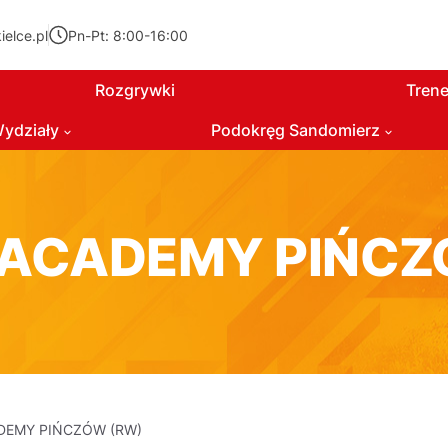
elce.pl
Pn-Pt: 8:00-16:00
Rozgrywki
Trene
ydziały
Podokręg Sandomierz
 ACADEMY PIŃCZ
DEMY PIŃCZÓW (RW)