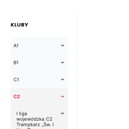
KLUBY
A1
B1
C1
C2
I liga
wojewódzka C2
Trampkarz „Św. I