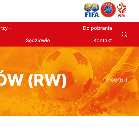
rzy
Do pobrania
Sędziowie
Kontakt
ÓW (RW)
COFNIJ