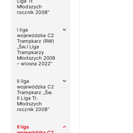
Liga Tr.
Młodszych
rocznik 2008”
I liga
wojewódzka C2
Trampkarz (RW)
„Św.I Liga
Trampkarzy
Młodszych 2008
– wiosna 2022”
II liga
wojewódzka C2
Trampkarz „Św.
II Liga Tr.
Młodszych
rocznik 2008”
II liga
wojewódzka C2