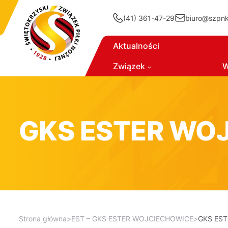
(41) 361-47-29
biuro@szpnki
Aktualności
Związek
W
GKS ESTER WO
Strona główna
>
EST – GKS ESTER WOJCIECHOWICE
>
GKS EST