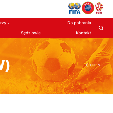
rzy
Do pobrania
Sędziowie
Kontakt
W)
COFNIJ