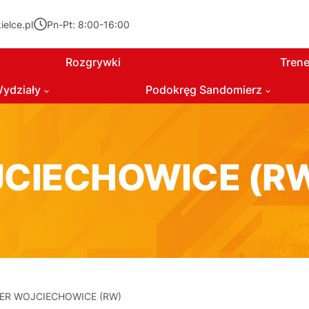
elce.pl
Pn-Pt: 8:00-16:00
Rozgrywki
Trene
ydziały
Podokręg Sandomierz
JCIECHOWICE (R
ER WOJCIECHOWICE (RW)