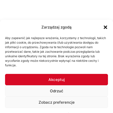
Zarządzaj zgodą
Aby zapewnić jak najlepsze wrażenia, korzystamy z technologii, takich
jak pliki cookie, do przechowywania i/lub uzyskiwania dostępu do
informacji o urządzeniu. Zgoda na te technologie pozwoli nam
przetwarzać dane, takie jak zachowanie podczas przeglądania lub
unikalne identyfikatory na tej stronie. Brak wyrażenia zgody lub
wycofanie zgody może niekorzystnie wpłynąć na niektóre cechy i
funkcje.
SPONSORZY I PARTNERZY
Akceptuj
ZOBACZ WSZYSTKICH
Odrzuć
Zobacz preferencje
Korzystając ze strony akceptujesz
Politykę prywatności