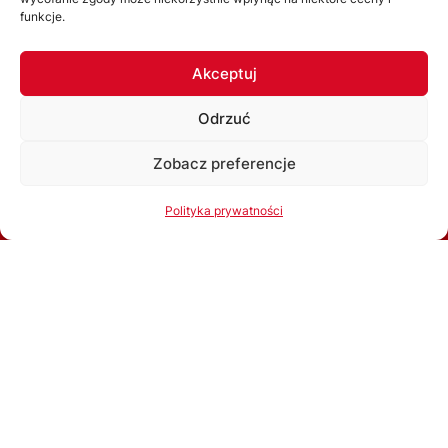
funkcje.
SPONSORZY I PARTNERZY
Akceptuj
ZOBACZ WSZYSTKICH
Odrzuć
Zobacz preferencje
Korzystając ze strony akceptujesz
Politykę prywatności
Polityka prywatności
Ok, rozumiem
ŚZPN
O nas