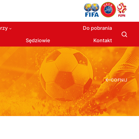
rzy
Do pobrania
Sędziowie
Kontakt
COFNIJ