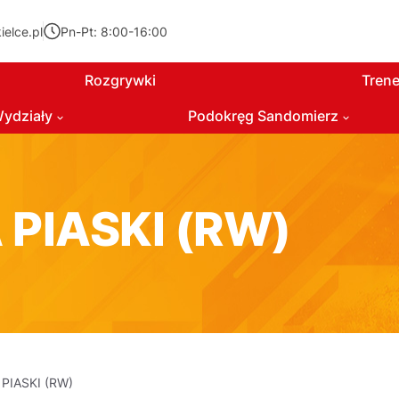
elce.pl
Pn-Pt: 8:00-16:00
Rozgrywki
Trene
ydziały
Podokręg Sandomierz
PIASKI (RW)
PIASKI (RW)