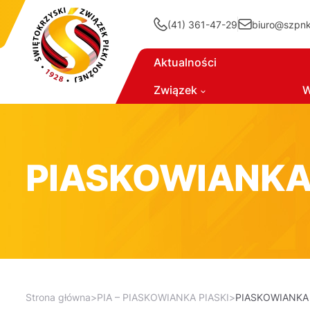
(41) 361-47-29
biuro@szpnki
Aktualności
Związek
W
PIASKOWIANKA 
Strona główna
>
PIA – PIASKOWIANKA PIASKI
>
PIASKOWIANKA 