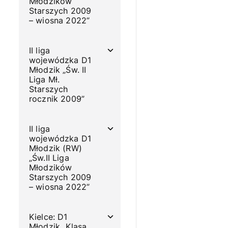
Młodzików
Starszych 2009
– wiosna 2022”
II liga
wojewódzka D1
Młodzik „Św. II
Liga Mł.
Starszych
rocznik 2009”
II liga
wojewódzka D1
Młodzik (RW)
„Św.II Liga
Młodzików
Starszych 2009
– wiosna 2022”
Kielce: D1
Młodzik „Klasa