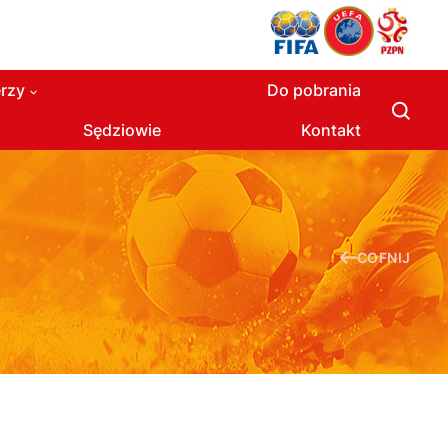
rzy
Do pobrania
Sędziowie
Kontakt
COFNIJ