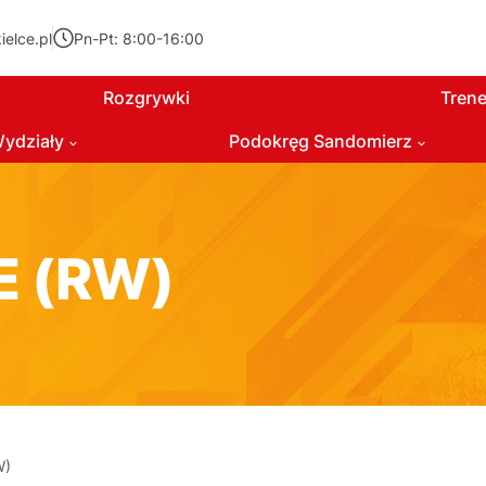
elce.pl
Pn-Pt: 8:00-16:00
Rozgrywki
Trene
ydziały
Podokręg Sandomierz
E (RW)
W)