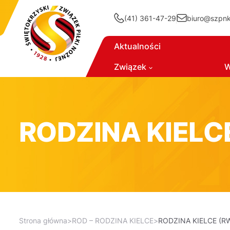
(41) 361-47-29
biuro@szpnki
Aktualności
Związek
W
RODZINA KIELC
Strona główna
>
ROD – RODZINA KIELCE
>
RODZINA KIELCE (R