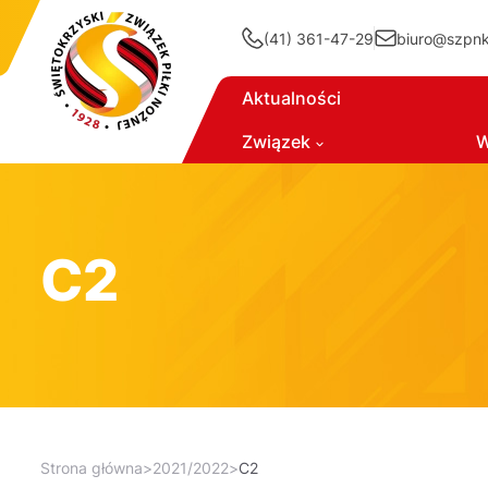
(41) 361-47-29
biuro@szpnki
Aktualności
Związek
W
C2
Strona główna
>
2021/2022
>
C2