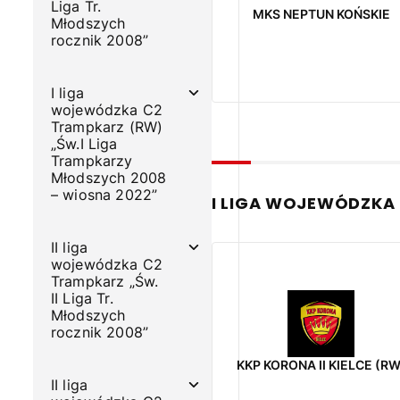
Liga Tr.
MKS NEPTUN KOŃSKIE
Młodszych
rocznik 2008”
I liga
wojewódzka C2
Trampkarz (RW)
„Św.I Liga
Trampkarzy
Młodszych 2008
– wiosna 2022”
I LIGA WOJEWÓDZKA 
II liga
wojewódzka C2
Trampkarz „Św.
II Liga Tr.
Młodszych
rocznik 2008”
KKP KORONA II KIELCE (RW
II liga