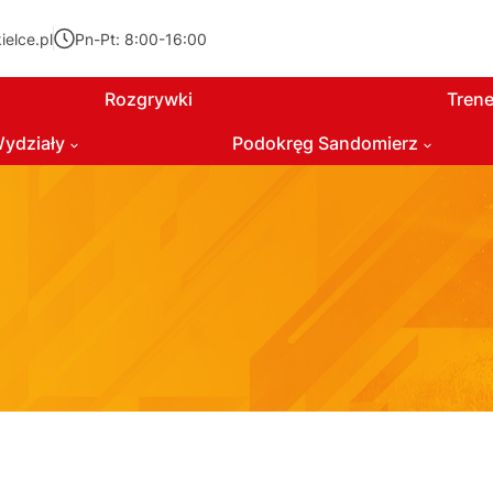
elce.pl
Pn-Pt: 8:00-16:00
Rozgrywki
Trene
ydziały
Podokręg Sandomierz