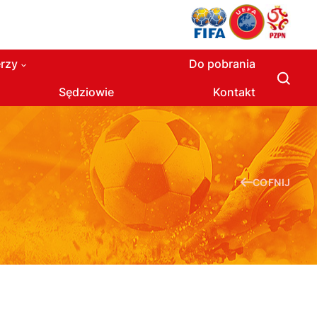
rzy
Do pobrania
Sędziowie
Kontakt
COFNIJ