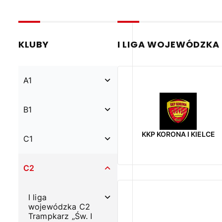
I LIGA WOJEWÓDZKA 
KLUBY
A1
B1
KKP KORONA I KIELCE
C1
C2
I liga
wojewódzka C2
Trampkarz „Św. I