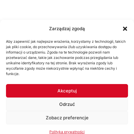
Zarządzaj zgodą
Aby zapewnić jak najlepsze wrażenia, korzystamy z technologii, takich
jak pliki cookie, do przechowywania i/lub uzyskiwania dostępu do
informacji o urządzeniu. Zgoda na te technologie pozwoli nam
przetwarzać dane, takie jak zachowanie podczas przeglądania lub
unikalne identyfikatory na tej stronie. Brak wyrażenia zgody lub
wycofanie zgody może niekorzystnie wpłynąć na niektóre cechy i
funkcje.
SPONSORZY I PARTNERZY
Akceptuj
ZOBACZ WSZYSTKICH
Odrzuć
Zobacz preferencje
Korzystając ze strony akceptujesz
Politykę prywatności
Polityka prywatności