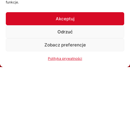
funkcje.
SPONSORZY I PARTNERZY
Akceptuj
ZOBACZ WSZYSTKICH
Odrzuć
Zobacz preferencje
Korzystając ze strony akceptujesz
Politykę prywatności
Polityka prywatności
Ok, rozumiem
ŚZPN
O nas
Zarząd