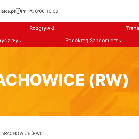
elce.pl
Pn-Pt: 8:00-16:00
Rozgrywki
Trene
ydziały
Podokręg Sandomierz
ACHOWICE (RW)
TARACHOWICE (RW)