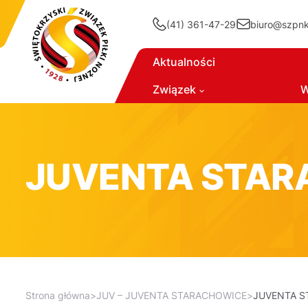
(41) 361-47-29
biuro@szpnki
Aktualności
Związek
W
JUVENTA STAR
Strona główna
>
JUV – JUVENTA STARACHOWICE
>
JUVENTA S