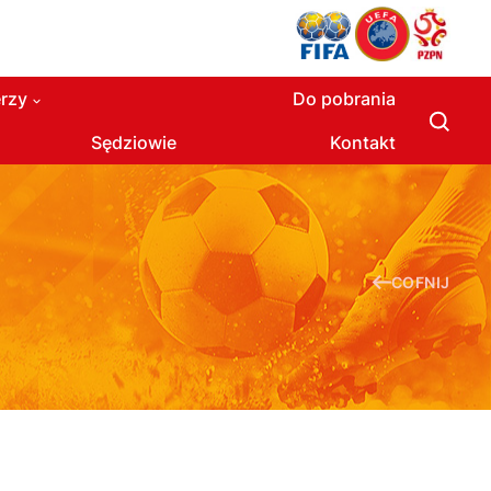
rzy
Do pobrania
Sędziowie
Kontakt
COFNIJ