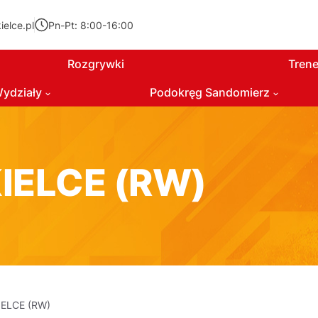
elce.pl
Pn-Pt: 8:00-16:00
Rozgrywki
Trene
ydziały
Podokręg Sandomierz
IELCE (RW)
IELCE (RW)