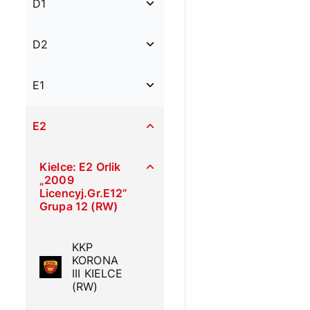
D1
D2
E1
E2
Kielce: E2 Orlik
„2009
Licencyj.Gr.E12”
Grupa 12 (RW)
KKP
KORONA
III KIELCE
(RW)