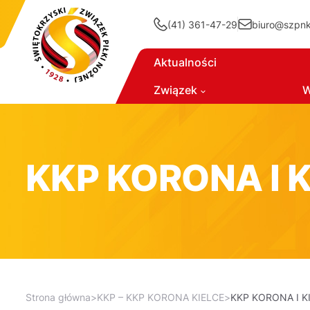
(41) 361-47-29
biuro@szpnki
Aktualności
Związek
W
KKP KORONA I K
Strona główna
>
KKP – KKP KORONA KIELCE
>
KKP KORONA I K