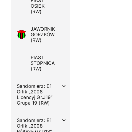
PIAST
OSIEK
(RW)
JAWORNIK
GORZKÓW
(RW)
PIAST
STOPNICA
(RW)
Sandomierz: E1
Orlik „2008
Licencyj.Gr.J19”
Grupa 19 (RW)
Sandomierz: E1
Orlik „2008
Półfinał Gr.D13”