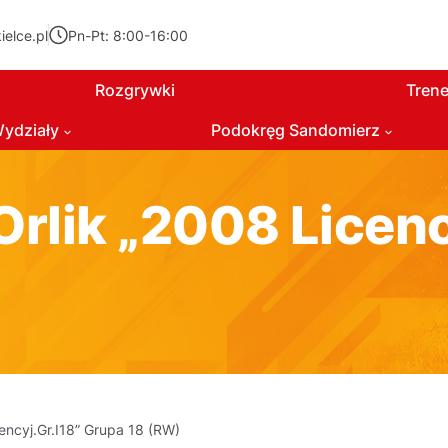
elce.pl
Pn-Pt: 8:00-16:00
Rozgrywki
Trene
ydziały
Podokręg Sandomierz
rlik „2008 Licenc
encyj.Gr.I18” Grupa 18 (RW)