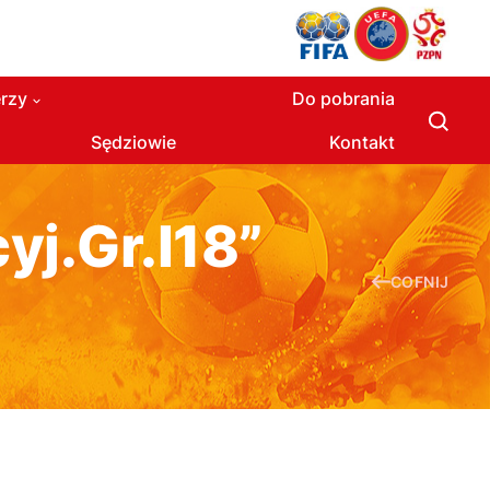
rzy
Do pobrania
Sędziowie
Kontakt
yj.Gr.I18”
COFNIJ