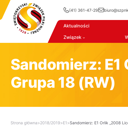
(41) 361-47-29
biuro@szpnki
Aktualności
Związek
W
Sandomierz: E1 O
Grupa 18 (RW)
Strona główna
>
2018/2019
>
E1
>
Sandomierz: E1 Orlik „2008 Lic