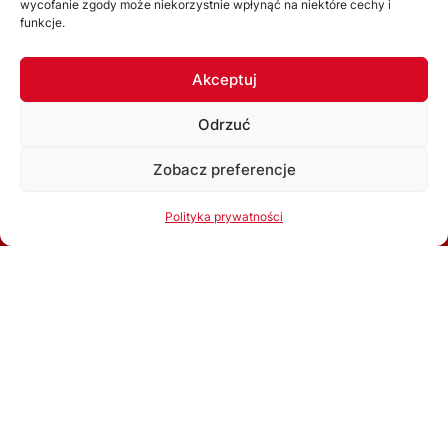
wycofanie zgody może niekorzystnie wpłynąć na niektóre cechy i
funkcje.
Akceptuj
Odrzuć
ŚZPN
Zobacz preferencje
Korzystając ze strony akceptujesz
Politykę prywatności
O nas
Polityka prywatności
Ok, rozumiem
Zarząd
Statut
Uchwały
WYDZIAŁY
Wydział Gier
Komisja Dyscyplinarna