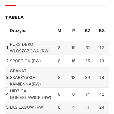
TABELA
Drużyna
M
P
BZ
BS
PUKS DEKO
1
8
19
31
12
WŁOSZCZOWA (RW)
2
SPORT CK (RW)
8
16
35
19
GRANAT
3
SKARŻYSKO-
8
13
24
18
KAMIENNA(RW)
NIDZICA
4
8
6
14
42
DOBIESŁAWICE (RW)
5
ŁKS ŁAGÓW (RW)
8
4
11
24