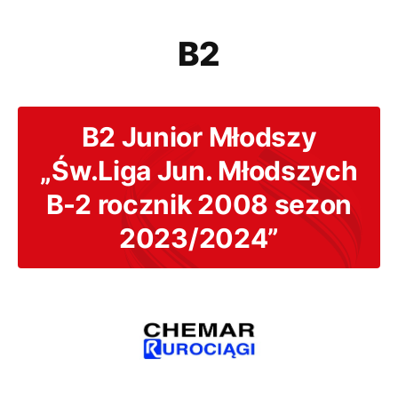
B2
B2 Junior Młodszy
„Św.Liga Jun. Młodszych
B-2 rocznik 2008 sezon
2023/2024”