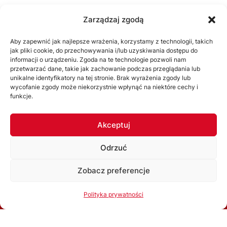
Zarządzaj zgodą
Aby zapewnić jak najlepsze wrażenia, korzystamy z technologii, takich
jak pliki cookie, do przechowywania i/lub uzyskiwania dostępu do
informacji o urządzeniu. Zgoda na te technologie pozwoli nam
przetwarzać dane, takie jak zachowanie podczas przeglądania lub
unikalne identyfikatory na tej stronie. Brak wyrażenia zgody lub
wycofanie zgody może niekorzystnie wpłynąć na niektóre cechy i
funkcje.
ŚZPN
Akceptuj
O nas
Odrzuć
Zarząd
Zobacz preferencje
Statut
Korzystając ze strony akceptujesz
Politykę prywatności
Uchwały
Polityka prywatności
Ok, rozumiem
WYDZIAŁY