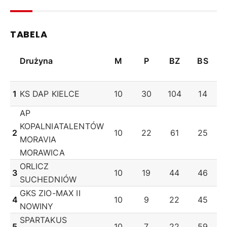
TABELA
Drużyna
M
P
BZ
BS
1
KS DAP KIELCE
10
30
104
14
AP
KOPALNIATALENTÓW
2
10
22
61
25
MORAVIA
MORAWICA
ORLICZ
3
10
19
44
46
SUCHEDNIÓW
GKS ZIO-MAX II
4
10
9
22
45
NOWINY
SPARTAKUS
5
10
7
22
59