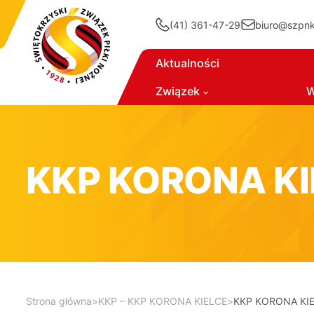
(41) 361-47-29
biuro@szpnki
Aktualności
Związek
W
KKP KORONA KI
Strona główna
>
KKP – KKP KORONA KIELCE
>
KKP KORONA KIE