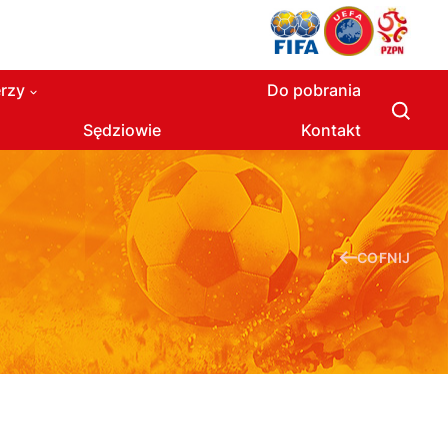
rzy
Do pobrania
Sędziowie
Kontakt
COFNIJ