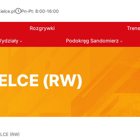
elce.pl
Pn-Pt: 8:00-16:00
Rozgrywki
Trene
ydziały
Podokręg Sandomierz
ELCE (RW)
LCE (RW)