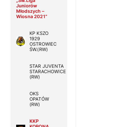
„Św.Liga
Juniorów
Młodszych –
Wiosna 2021”
KP KSZO
1929
OSTROWIEC
ŚW.(RW)
STAR JUVENTA
STARACHOWICE
(RW)
OKS
OPATÓW
(RW)
KKP
KORONA