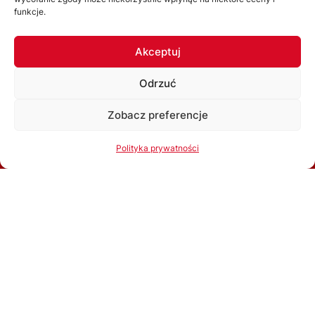
funkcje.
SPONSORZY I PARTNERZY
Akceptuj
ZOBACZ WSZYSTKICH
Odrzuć
Zobacz preferencje
Korzystając ze strony akceptujesz
Politykę prywatności
Polityka prywatności
Ok, rozumiem
ŚZPN
O nas