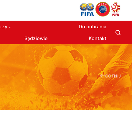
rzy
Do pobrania
Sędziowie
Kontakt
COFNIJ