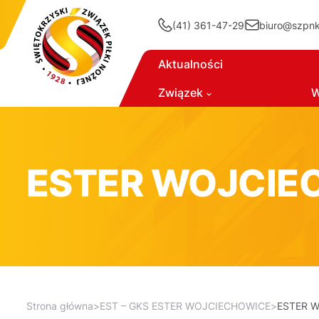
(41) 361-47-29
biuro@szpnki
Aktualności
Związek
W
ESTER WOJCIE
Strona główna
>
EST – GKS ESTER WOJCIECHOWICE
>
ESTER 