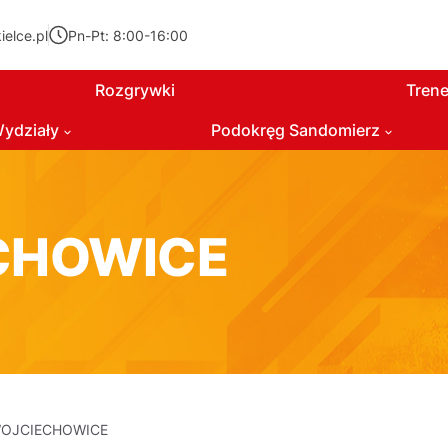
elce.pl
Pn-Pt: 8:00-16:00
Rozgrywki
Trene
ydziały
Podokręg Sandomierz
CHOWICE
WOJCIECHOWICE