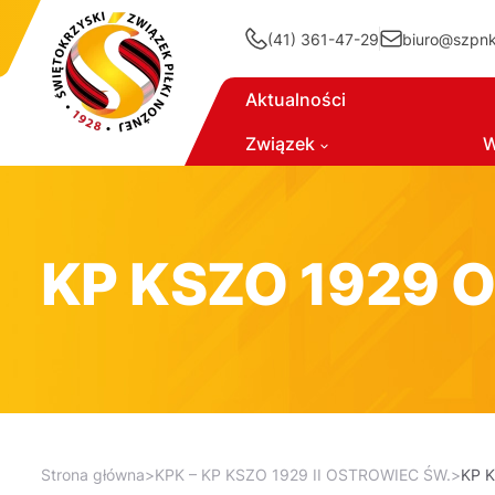
(41) 361-47-29
biuro@szpnki
Aktualności
Związek
W
KP KSZO 1929 
Strona główna
>
KPK – KP KSZO 1929 II OSTROWIEC ŚW.
>
KP 