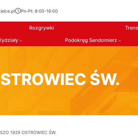
elce.pl
Pn-Pt: 8:00-16:00
Rozgrywki
Trene
ydziały
Podokręg Sandomierz
OSTROWIEC ŚW.
KSZO 1929 OSTROWIEC ŚW.