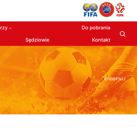
rzy
Do pobrania
Sędziowie
Kontakt
COFNIJ