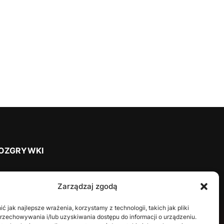
OZGRYWKI
2025/2026
Zarządzaj zgodą
2024/2025
2023/2024
 jak najlepsze wrażenia, korzystamy z technologii, takich jak pliki
przechowywania i/lub uzyskiwania dostępu do informacji o urządzeniu.
2022/2023