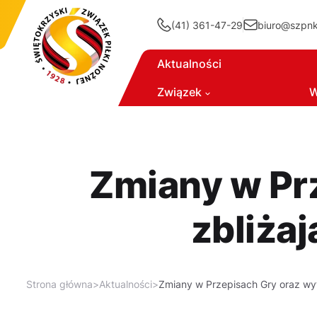
(41) 361-47-29
biuro@szpnki
Aktualności
Związek
W
Zmiany w Pr
zbliża
Strona główna
>
Aktualności
>
Zmiany w Przepisach Gry oraz wy