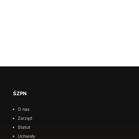
ŚZPN
O nas
Zarząd
Statut
Uchwały