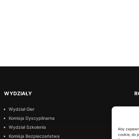
WYDZIAŁY
R
Wydział Gier
Komisja Dyscyplinarna
Wydział Szkolenia
Aby zapewnić
cookie, do 
Komisja Bezpieczeństwa