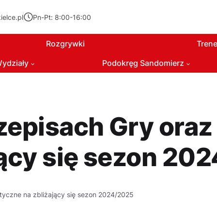
elce.pl
Pn-Pt: 8:00-16:00
Rozgrywki
Trene
ydziały
Podokręg Sandomierz
zepisach Gry oraz
jący się sezon 20
tyczne na zbliżający się sezon 2024/2025