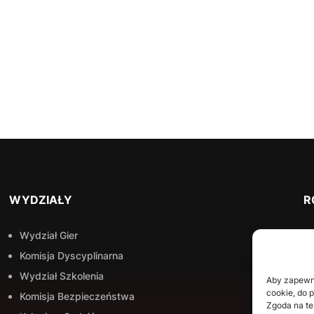
WYDZIAŁY
R
Wydział Gier
Komisja Dyscyplinarna
Wydział Szkolenia
Aby zapewnić
cookie, do 
Komisja Bezpieczeństwa
Zgoda na te