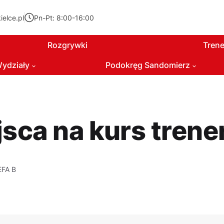
elce.pl
Pn-Pt: 8:00-16:00
Rozgrywki
Trene
ydziały
Podokręg Sandomierz
sca na kurs trene
EFA B