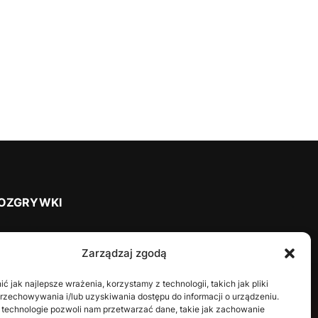
OZGRYWKI
2025/2026
Zarządzaj zgodą
2024/2025
2023/2024
 jak najlepsze wrażenia, korzystamy z technologii, takich jak pliki
przechowywania i/lub uzyskiwania dostępu do informacji o urządzeniu.
2022/2023
 technologie pozwoli nam przetwarzać dane, takie jak zachowanie