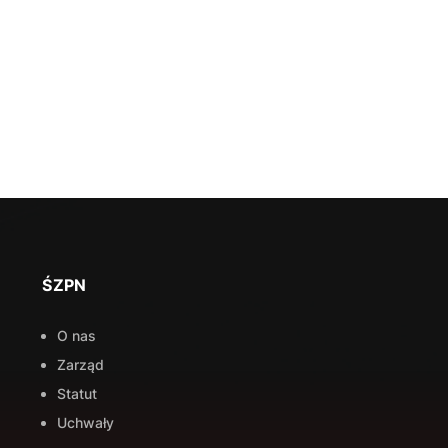
ŚZPN
O nas
Zarząd
Statut
Uchwały