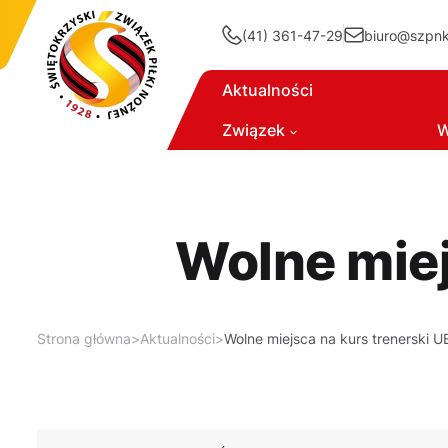
(41) 361-47-29
biuro@szpnki
Aktualności
Związek
W
Wolne miej
Strona główna
>
Aktualności
>
Wolne miejsca na kurs trenerski U