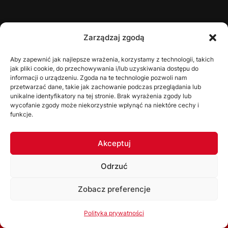
ŚZPN
Zarządzaj zgodą
O nas
Aby zapewnić jak najlepsze wrażenia, korzystamy z technologii, takich
jak pliki cookie, do przechowywania i/lub uzyskiwania dostępu do
Zarząd
informacji o urządzeniu. Zgoda na te technologie pozwoli nam
Statut
przetwarzać dane, takie jak zachowanie podczas przeglądania lub
unikalne identyfikatory na tej stronie. Brak wyrażenia zgody lub
Uchwały
wycofanie zgody może niekorzystnie wpłynąć na niektóre cechy i
funkcje.
WYDZIAŁY
Akceptuj
Wydział Gier
Odrzuć
Komisja Dyscyplinarna
Wydział Szkolenia
Zobacz preferencje
Komisja Bezpieczeństwa
Korzystając ze strony akceptujesz
Politykę prywatności
Polityka prywatności
Kolegium Sędziów
Ok, rozumiem