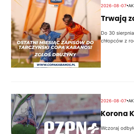
2026-08-07
AK
Trwają z
Do 30 sierpnia
chłopców z roc
2026-08-07
AK
Korona Ki
Wczoraj odbyło