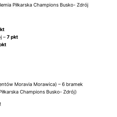
emia Piłkarska Champions Busko- Zdrój
kt
j –
7 pkt
pkt
lentów Moravia Morawica) – 6 bramek
Piłkarska Champions Busko- Zdrój)
!