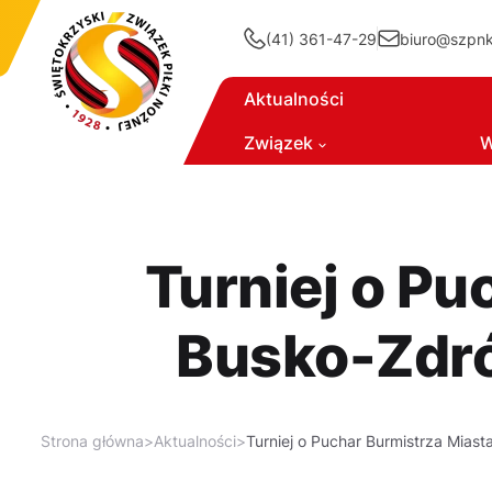
(41) 361-47-29
biuro@szpnki
Aktualności
Związek
W
Turniej o Pu
Busko-Zdrój
Strona główna
>
Aktualności
>
Turniej o Puchar Burmistrza Miast