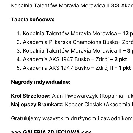
Kopalnia Talentów Moravia Morawica II
3:3
Akad
Tabela końcowa:
Kopalnia Talentów Moravia Morawica –
12 p
Akademia Piłkarska Champions Busko- Zdró
Kopalnia Talentów Moravia Morawica II –
3 
Akademia AKS 1947 Busko – Zdrój –
2 pkt
Akademia AKS 1947 Busko – Zdrój II –
1 pkt
Nagrody indywidualne:
Król Strzelców:
Alan Piwowarczyk (Kopalnia Ta
Najlepszy Bramkarz:
Kacper Cieślak (Akademia 
Gratulujemy wszystkim drużynom i zawodnikom
>>> GALERIA ZDJĘCIOWA <<<