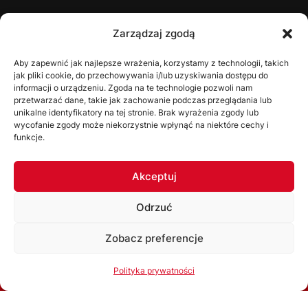
ŚZPN
Zarządzaj zgodą
O nas
Aby zapewnić jak najlepsze wrażenia, korzystamy z technologii, takich
jak pliki cookie, do przechowywania i/lub uzyskiwania dostępu do
Zarząd
informacji o urządzeniu. Zgoda na te technologie pozwoli nam
Statut
przetwarzać dane, takie jak zachowanie podczas przeglądania lub
unikalne identyfikatory na tej stronie. Brak wyrażenia zgody lub
Uchwały
wycofanie zgody może niekorzystnie wpłynąć na niektóre cechy i
funkcje.
WYDZIAŁY
Akceptuj
Wydział Gier
Odrzuć
Komisja Dyscyplinarna
Wydział Szkolenia
Zobacz preferencje
Komisja Bezpieczeństwa
Korzystając ze strony akceptujesz
Politykę prywatności
Polityka prywatności
Kolegium Sędziów
Ok, rozumiem
Komisja ds. Licencji Klubowych