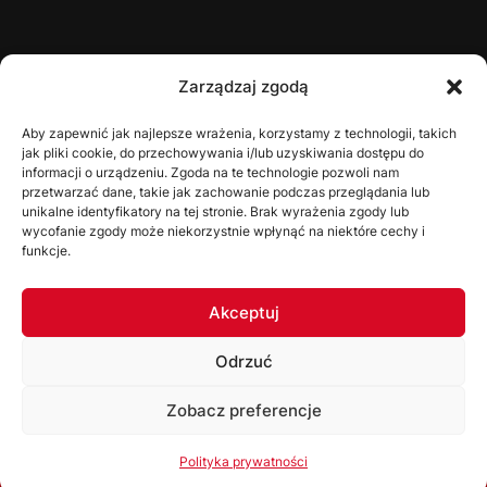
ŚZPN
Zarządzaj zgodą
O nas
Aby zapewnić jak najlepsze wrażenia, korzystamy z technologii, takich
jak pliki cookie, do przechowywania i/lub uzyskiwania dostępu do
Zarząd
informacji o urządzeniu. Zgoda na te technologie pozwoli nam
Statut
przetwarzać dane, takie jak zachowanie podczas przeglądania lub
unikalne identyfikatory na tej stronie. Brak wyrażenia zgody lub
Uchwały
wycofanie zgody może niekorzystnie wpłynąć na niektóre cechy i
funkcje.
WYDZIAŁY
Akceptuj
Wydział Gier
Odrzuć
Komisja Dyscyplinarna
Wydział Szkolenia
Zobacz preferencje
Komisja Bezpieczeństwa
Korzystając ze strony akceptujesz
Politykę prywatności
Polityka prywatności
Kolegium Sędziów
Ok, rozumiem