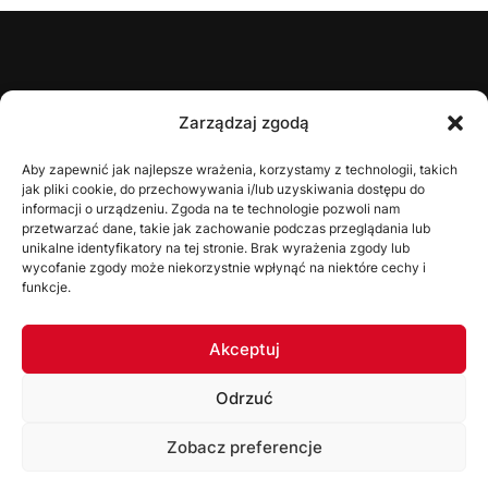
ŚZPN
Zarządzaj zgodą
O nas
Aby zapewnić jak najlepsze wrażenia, korzystamy z technologii, takich
jak pliki cookie, do przechowywania i/lub uzyskiwania dostępu do
Zarząd
informacji o urządzeniu. Zgoda na te technologie pozwoli nam
Statut
przetwarzać dane, takie jak zachowanie podczas przeglądania lub
unikalne identyfikatory na tej stronie. Brak wyrażenia zgody lub
Uchwały
wycofanie zgody może niekorzystnie wpłynąć na niektóre cechy i
funkcje.
WYDZIAŁY
Akceptuj
Wydział Gier
Odrzuć
Komisja Dyscyplinarna
Wydział Szkolenia
Zobacz preferencje
Komisja Bezpieczeństwa
Korzystając ze strony akceptujesz
Politykę prywatności