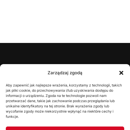
ŚZPN
Zarządzaj zgodą
O nas
Aby zapewnić jak najlepsze wrażenia, korzystamy z technologii, takich
jak pliki cookie, do przechowywania i/lub uzyskiwania dostępu do
Zarząd
informacji o urządzeniu. Zgoda na te technologie pozwoli nam
Statut
przetwarzać dane, takie jak zachowanie podczas przeglądania lub
unikalne identyfikatory na tej stronie. Brak wyrażenia zgody lub
Uchwały
wycofanie zgody może niekorzystnie wpłynąć na niektóre cechy i
funkcje.
WYDZIAŁY