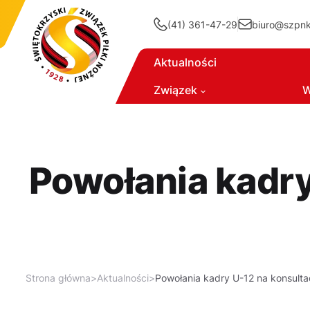
(41) 361-47-29
biuro@szpnki
Aktualności
Związek
W
Powołania kadry
Strona główna
>
Aktualności
>
Powołania kadry U-12 na konsulta