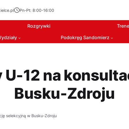
elce.pl
Pn-Pt: 8:00-16:00
Rozgrywki
Trene
ydziały
Podokręg Sandomierz
 U-12 na konsulta
Busku-Zdroju
cję selekcyjną w Busku-Zdroju