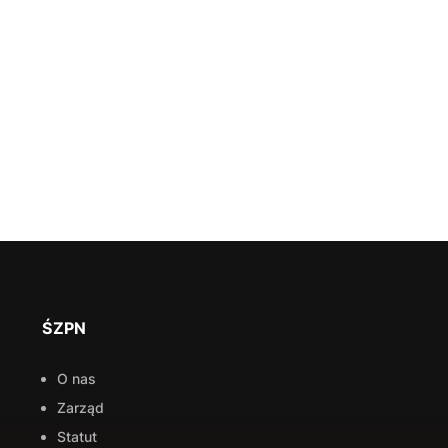
ŚZPN
O nas
Zarząd
Statut