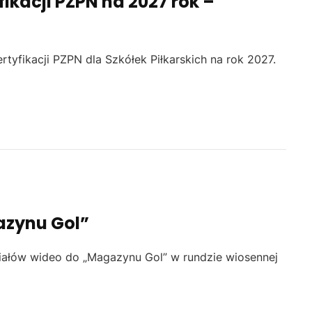
ikacji PZPN na 2027 rok –
rtyfikacji PZPN dla Szkółek Piłkarskich na rok 2027.
azynu Gol”
iałów wideo do „Magazynu Gol” w rundzie wiosennej