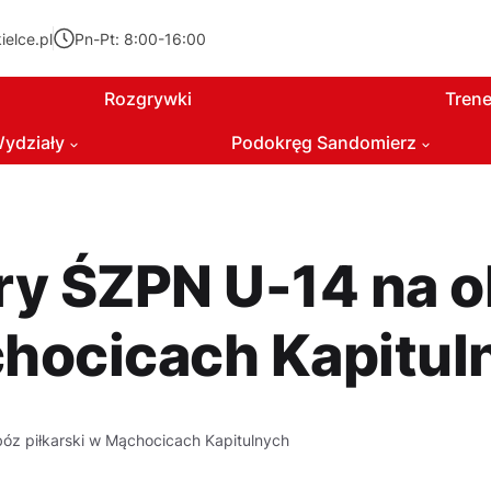
elce.pl
Pn-Pt: 8:00-16:00
Rozgrywki
Trene
ydziały
Podokręg Sandomierz
y ŚZPN U-14 na o
hocicach Kapitul
óz piłkarski w Mąchocicach Kapitulnych