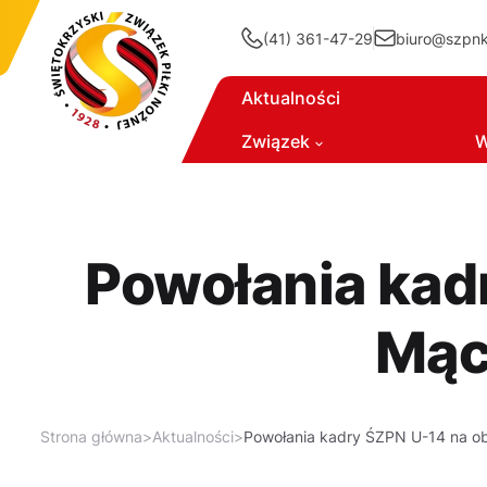
(41) 361-47-29
biuro@szpnki
Aktualności
Związek
W
Powołania kadr
Mąc
Strona główna
>
Aktualności
>
Powołania kadry ŚZPN U-14 na ob