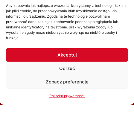
O nas
Aby zapewnić jak najlepsze wrażenia, korzystamy z technologii, takich
jak pliki cookie, do przechowywania i/lub uzyskiwania dostępu do
Zarząd
informacji o urządzeniu. Zgoda na te technologie pozwoli nam
Statut
przetwarzać dane, takie jak zachowanie podczas przeglądania lub
unikalne identyfikatory na tej stronie. Brak wyrażenia zgody lub
Uchwały
wycofanie zgody może niekorzystnie wpłynąć na niektóre cechy i
funkcje.
WYDZIAŁY
Akceptuj
Wydział Gier
Odrzuć
Komisja Dyscyplinarna
Wydział Szkolenia
Zobacz preferencje
Komisja Bezpieczeństwa
Korzystając ze strony akceptujesz
Politykę prywatności
Polityka prywatności
Kolegium Sędziów
Ok, rozumiem
Komisja ds. Licencji Klubowych
Związkowa Komisja Odwoławcza
Inne komórki organizacyjne