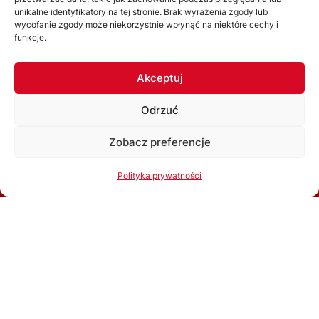
unikalne identyfikatory na tej stronie. Brak wyrażenia zgody lub
Uchwały
wycofanie zgody może niekorzystnie wpłynąć na niektóre cechy i
funkcje.
WYDZIAŁY
Akceptuj
Wydział Gier
Odrzuć
Komisja Dyscyplinarna
Wydział Szkolenia
Zobacz preferencje
Komisja Bezpieczeństwa
Korzystając ze strony akceptujesz
Politykę prywatności
Polityka prywatności
Kolegium Sędziów
Ok, rozumiem
Komisja ds. Licencji Klubowych
Związkowa Komisja Odwoławcza
Inne komórki organizacyjne
ROZGRYWKI