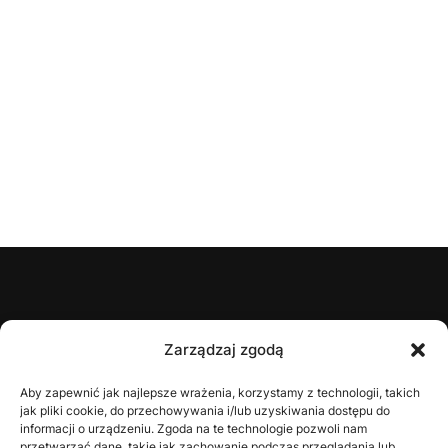
ŚZPN
Zarządzaj zgodą
O nas
Aby zapewnić jak najlepsze wrażenia, korzystamy z technologii, takich
jak pliki cookie, do przechowywania i/lub uzyskiwania dostępu do
Zarząd
informacji o urządzeniu. Zgoda na te technologie pozwoli nam
Statut
przetwarzać dane, takie jak zachowanie podczas przeglądania lub