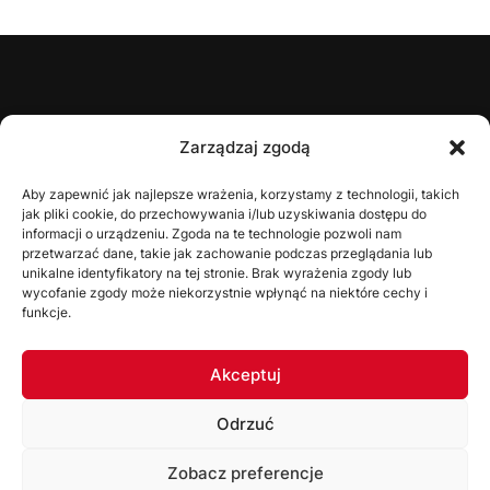
ŚZPN
Zarządzaj zgodą
O nas
Aby zapewnić jak najlepsze wrażenia, korzystamy z technologii, takich
jak pliki cookie, do przechowywania i/lub uzyskiwania dostępu do
Zarząd
informacji o urządzeniu. Zgoda na te technologie pozwoli nam
Statut
przetwarzać dane, takie jak zachowanie podczas przeglądania lub
unikalne identyfikatory na tej stronie. Brak wyrażenia zgody lub
Uchwały
wycofanie zgody może niekorzystnie wpłynąć na niektóre cechy i
funkcje.
WYDZIAŁY
Akceptuj
Wydział Gier
Odrzuć
Komisja Dyscyplinarna
Wydział Szkolenia
Zobacz preferencje