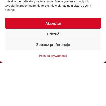
unikalne identyfikatory na tej stronie. Brak wyrażenia zgody lub
Uchwały
wycofanie zgody może niekorzystnie wpłynąć na niektóre cechy i
funkcje.
WYDZIAŁY
Akceptuj
Wydział Gier
Odrzuć
Komisja Dyscyplinarna
Wydział Szkolenia
Zobacz preferencje
Komisja Bezpieczeństwa
Korzystając ze strony akceptujesz
Politykę prywatności
Polityka prywatności
Kolegium Sędziów
Ok, rozumiem
Komisja ds. Licencji Klubowych
Związkowa Komisja Odwoławcza
Inne komórki organizacyjne
ROZGRYWKI
2025/2026