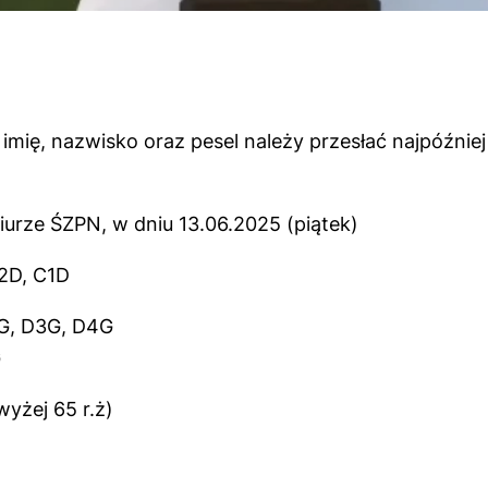
imię, nazwisko oraz pesel należy przesłać najpóźniej
urze ŚZPN, w dniu 13.06.2025 (piątek)
B2D, C1D
2G, D3G, D4G
G
wyżej 65 r.ż)