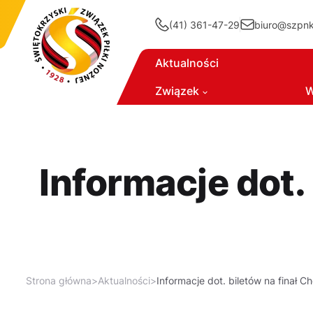
(41) 361-47-29
biuro@szpnki
Aktualności
Związek
W
Informacje dot.
Strona główna
>
Aktualności
>
Informacje dot. biletów na finał C