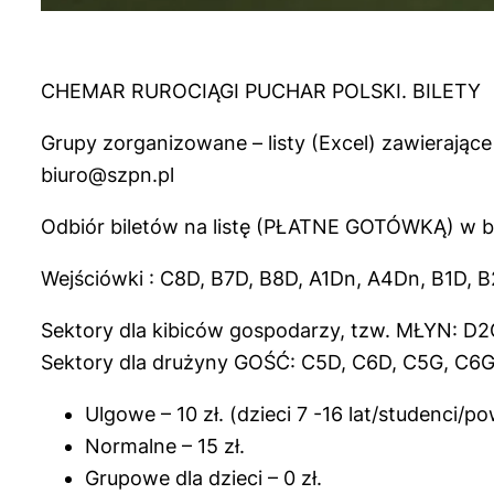
CHEMAR RUROCIĄGI PUCHAR POLSKI. BILETY
Grupy zorganizowane – listy (Excel) zawierające 
biuro@szpn.pl
Odbiór biletów na listę (PŁATNE GOTÓWKĄ) w bi
Wejściówki : C8D, B7D, B8D, A1Dn, A4Dn, B1D, 
Sektory dla kibiców gospodarzy, tzw. MŁYN: D
Sektory dla drużyny GOŚĆ: C5D, C6D, C5G, C6
Ulgowe – 10 zł. (dzieci 7 -16 lat/studenci/po
Normalne – 15 zł.
Grupowe dla dzieci – 0 zł.