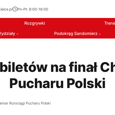
elce.pl
Pn-Pt: 8:00-16:00
Rozgrywki
Trene
ydziały
Podokręg Sandomierz
 biletów na finał 
Pucharu Polski
hemar Rurociągi Pucharu Polski