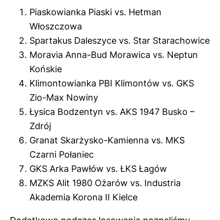
Piaskowianka Piaski
vs.
Hetman
Włoszczowa
Spartakus Daleszyc
e vs.
Star Starachowic
e
Moravia Anna-Bud Morawica
vs.
Neptun
Końskie
Klimontowianka PBI Klimontów
vs.
GKS
Zio-Max Nowiny
Łysica Bodzentyn
vs.
AKS 1947 Busko –
Zdrój
Granat Skarżysko-Kamienna
vs.
MKS
Czarni Połaniec
GKS Arka Pawłów
vs.
ŁKS Łagów
MZKS Alit 1980 Ożarów
vs.
Industria
Akademia Korona
II Kielce