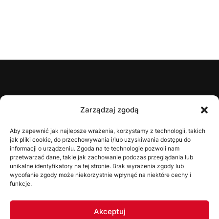
ŚZPN
Zarządzaj zgodą
O nas
Aby zapewnić jak najlepsze wrażenia, korzystamy z technologii, takich
jak pliki cookie, do przechowywania i/lub uzyskiwania dostępu do
Zarząd
informacji o urządzeniu. Zgoda na te technologie pozwoli nam
Statut
przetwarzać dane, takie jak zachowanie podczas przeglądania lub
unikalne identyfikatory na tej stronie. Brak wyrażenia zgody lub
Uchwały
wycofanie zgody może niekorzystnie wpłynąć na niektóre cechy i
funkcje.
WYDZIAŁY
Akceptuj