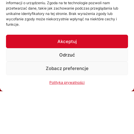
WYDZIAŁY
informacji o urządzeniu. Zgoda na te technologie pozwoli nam
przetwarzać dane, takie jak zachowanie podczas przeglądania lub
unikalne identyfikatory na tej stronie. Brak wyrażenia zgody lub
Wydział Gier
wycofanie zgody może niekorzystnie wpłynąć na niektóre cechy i
funkcje.
Komisja Dyscyplinarna
Wydział Szkolenia
Akceptuj
Komisja Bezpieczeństwa
Kolegium Sędziów
Odrzuć
Komisja ds. Licencji Klubowych
Zobacz preferencje
Związkowa Komisja Odwoławcza
Inne komórki organizacyjne
Korzystając ze strony akceptujesz
Politykę prywatności
Polityka prywatności
Ok, rozumiem
ROZGRYWKI
2025/2026
2024/2025
2023/2024