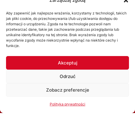
Zarządzaj zgodą
Aby zapewnić jak najlepsze wrażenia, korzystamy z technologii, takich
jak pliki cookie, do przechowywania i/lub uzyskiwania dostępu do
informacji o urządzeniu. Zgoda na te technologie pozwoli nam
przetwarzać dane, takie jak zachowanie podczas przeglądania lub
unikalne identyfikatory na tej stronie. Brak wyrażenia zgody lub
wycofanie zgody może niekorzystnie wpłynąć na niektóre cechy i
funkcje.
ŚZPN
Akceptuj
O nas
Odrzuć
Zarząd
Zobacz preferencje
Statut
Korzystając ze strony akceptujesz
Politykę prywatności
Uchwały
Polityka prywatności
Ok, rozumiem
WYDZIAŁY