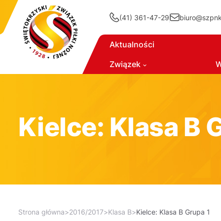
(41) 361-47-29
biuro@szpnki
Aktualności
Związek
W
Kielce: Klasa B 
Strona główna
>
2016/2017
>
Klasa B
>
Kielce: Klasa B Grupa 1