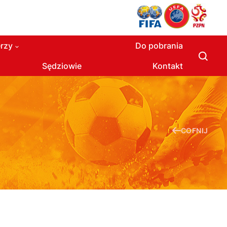
rzy
Do pobrania
Sędziowie
Kontakt
COFNIJ