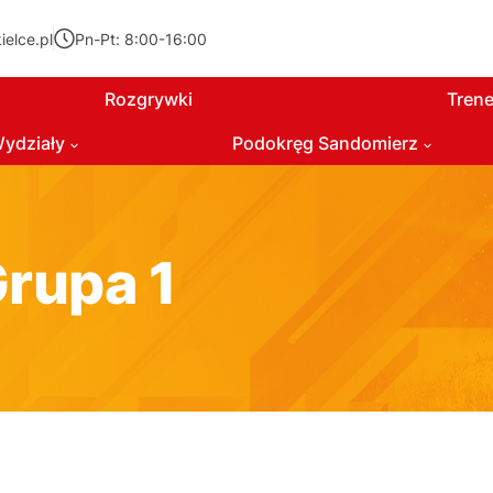
elce.pl
Pn-Pt: 8:00-16:00
Rozgrywki
Trene
ydziały
Podokręg Sandomierz
Grupa 1