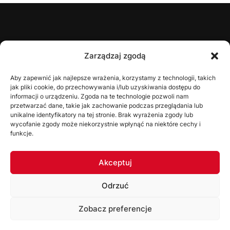
ŚZPN
Zarządzaj zgodą
O nas
Aby zapewnić jak najlepsze wrażenia, korzystamy z technologii, takich
jak pliki cookie, do przechowywania i/lub uzyskiwania dostępu do
Zarząd
informacji o urządzeniu. Zgoda na te technologie pozwoli nam
Statut
przetwarzać dane, takie jak zachowanie podczas przeglądania lub
unikalne identyfikatory na tej stronie. Brak wyrażenia zgody lub
Uchwały
wycofanie zgody może niekorzystnie wpłynąć na niektóre cechy i
funkcje.
WYDZIAŁY
Akceptuj
Wydział Gier
Odrzuć
Komisja Dyscyplinarna
Wydział Szkolenia
Zobacz preferencje
Komisja Bezpieczeństwa
Korzystając ze strony akceptujesz
Politykę prywatności