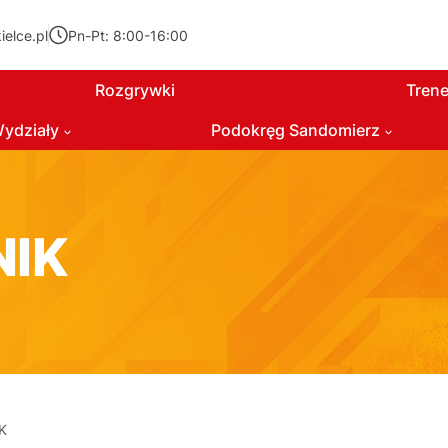
elce.pl
Pn-Pt: 8:00-16:00
Rozgrywki
Trene
ydziały
Podokręg Sandomierz
NIK
K