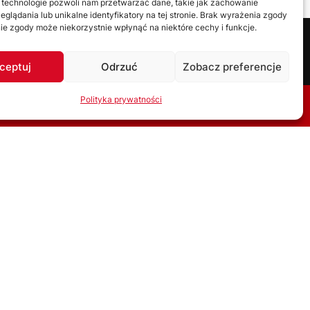
 technologie pozwoli nam przetwarzać dane, takie jak zachowanie
eglądania lub unikalne identyfikatory na tej stronie. Brak wyrażenia zgody
ie zgody może niekorzystnie wpłynąć na niektóre cechy i funkcje.
ceptuj
Odrzuć
Zobacz preferencje
OZGRYWKI
Polityka prywatności
2025/2026
2024/2025
2023/2024
2022/2023
2021/2022
2020/2021
2019/2020
2018/2019
2017/2018
2016/2017