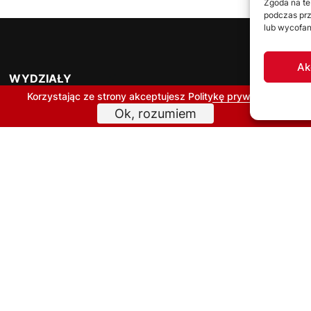
Zgoda na te
podczas prz
lub wycofan
Ak
WYDZIAŁY
R
Korzystając ze strony akceptujesz
Politykę prywatności
Ok, rozumiem
Wydział Gier
Komisja Dyscyplinarna
Wydział Szkolenia
Komisja Bezpieczeństwa
Kolegium Sędziów
Komisja ds. Licencji Klubowych
Związkowa Komisja Odwoławcza
Inne komórki organizacyjne