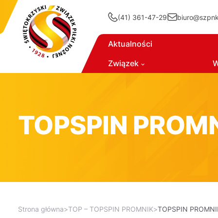
(41) 361-47-29
biuro@szpnki
Aktualności
Związek
W
TOPSPIN PROM
Strona główna
>
TOP – TOPSPIN PROMNIK
>
TOPSPIN PROMNI