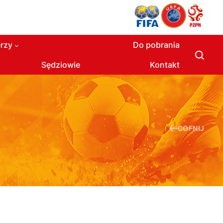
rzy
Do pobrania
Sędziowie
Kontakt
COFNIJ