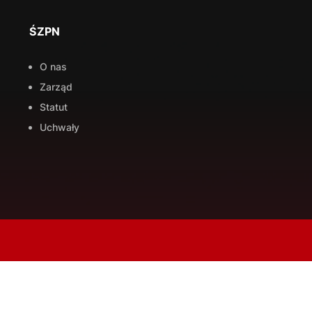
ŚZPN
O nas
Zarząd
Statut
Uchwały
TRENERZY