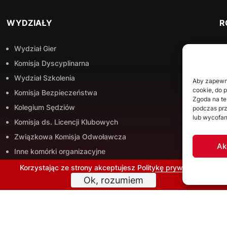
WYDZIAŁY
R
Wydział Gier
Komisja Dyscyplinarna
Wydział Szkolenia
Aby zapewnić
cookie, do 
Komisja Bezpieczeństwa
Zgoda na te
Kolegium Sędziów
podczas prz
lub wycofan
Komisja ds. Licencji Klubowych
Związkowa Komisja Odwoławcza
Ak
Inne komórki organizacyjne
Korzystając ze strony akceptujesz
Politykę prywatności
Ok, rozumiem
SĘDZIOWIE
N