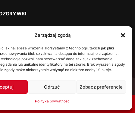
OZGRYWKI
2025/2026
Zarządzaj zgodą
2024/2025
2023/2024
 jak najlepsze wrażenia, korzystamy z technologii, takich jak pliki
przechowywania i/lub uzyskiwania dostępu do informacji o urządzeniu.
2022/2023
 technologie pozwoli nam przetwarzać dane, takie jak zachowanie
2021/2022
eglądania lub unikalne identyfikatory na tej stronie. Brak wyrażenia zgody
ie zgody może niekorzystnie wpłynąć na niektóre cechy i funkcje.
2020/2021
2019/2020
ceptuj
Odrzuć
Zobacz preferencje
2018/2019
2017/2018
Polityka prywatności
2016/2017
A SKRÓTY