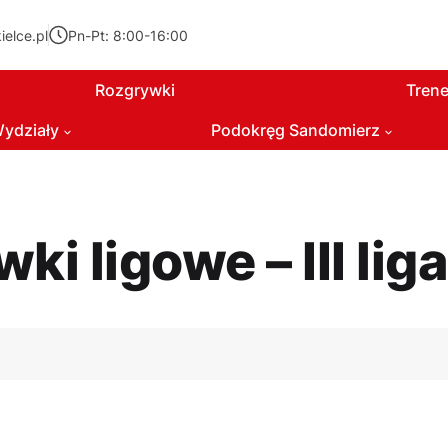
elce.pl
Pn-Pt: 8:00-16:00
Rozgrywki
Trene
ydziały
Podokręg Sandomierz
ki ligowe – III liga