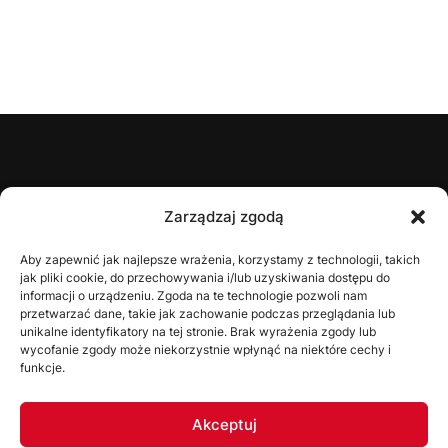
ŚZPN
Zarządzaj zgodą
O nas
Aby zapewnić jak najlepsze wrażenia, korzystamy z technologii, takich
jak pliki cookie, do przechowywania i/lub uzyskiwania dostępu do
Zarząd
informacji o urządzeniu. Zgoda na te technologie pozwoli nam
Statut
przetwarzać dane, takie jak zachowanie podczas przeglądania lub
unikalne identyfikatory na tej stronie. Brak wyrażenia zgody lub
Uchwały
wycofanie zgody może niekorzystnie wpłynąć na niektóre cechy i
funkcje.
WYDZIAŁY
Akceptuj