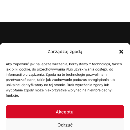
ŚZPN
Zarządzaj zgodą
O nas
Aby zapewnić jak najlepsze wrażenia, korzystamy z technologii, takich
jak pliki cookie, do przechowywania i/lub uzyskiwania dostępu do
Zarząd
informacji o urządzeniu. Zgoda na te technologie pozwoli nam
Statut
przetwarzać dane, takie jak zachowanie podczas przeglądania lub
unikalne identyfikatory na tej stronie. Brak wyrażenia zgody lub
Uchwały
wycofanie zgody może niekorzystnie wpłynąć na niektóre cechy i
funkcje.
WYDZIAŁY
Akceptuj
Wydział Gier
Odrzuć
Komisja Dyscyplinarna