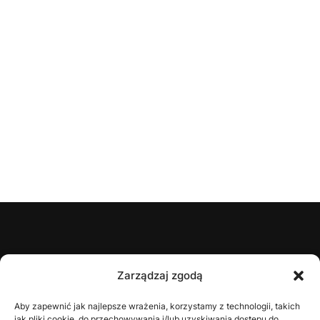
ŚZPN
Zarządzaj zgodą
O nas
Aby zapewnić jak najlepsze wrażenia, korzystamy z technologii, takich
jak pliki cookie, do przechowywania i/lub uzyskiwania dostępu do