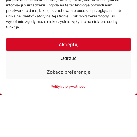
Zarząd
informacji o urządzeniu. Zgoda na te technologie pozwoli nam
Statut
przetwarzać dane, takie jak zachowanie podczas przeglądania lub
unikalne identyfikatory na tej stronie. Brak wyrażenia zgody lub
Uchwały
wycofanie zgody może niekorzystnie wpłynąć na niektóre cechy i
funkcje.
WYDZIAŁY
Akceptuj
Wydział Gier
Odrzuć
Komisja Dyscyplinarna
Wydział Szkolenia
Zobacz preferencje
Komisja Bezpieczeństwa
Korzystając ze strony akceptujesz
Politykę prywatności
Polityka prywatności
Kolegium Sędziów
Ok, rozumiem
Komisja ds. Licencji Klubowych
Związkowa Komisja Odwoławcza
Inne komórki organizacyjne
ROZGRYWKI