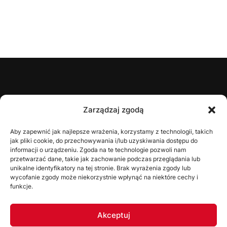
ŚZPN
Zarządzaj zgodą
O nas
Aby zapewnić jak najlepsze wrażenia, korzystamy z technologii, takich
jak pliki cookie, do przechowywania i/lub uzyskiwania dostępu do
Zarząd
informacji o urządzeniu. Zgoda na te technologie pozwoli nam
Statut
przetwarzać dane, takie jak zachowanie podczas przeglądania lub
unikalne identyfikatory na tej stronie. Brak wyrażenia zgody lub
Uchwały
wycofanie zgody może niekorzystnie wpłynąć na niektóre cechy i
funkcje.
WYDZIAŁY
Akceptuj