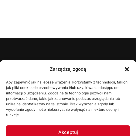
ŚZPN
Zarządzaj zgodą
O nas
Aby zapewnić jak najlepsze wrażenia, korzystamy z technologii, takich
jak pliki cookie, do przechowywania i/lub uzyskiwania dostępu do
Zarząd
informacji o urządzeniu. Zgoda na te technologie pozwoli nam
Statut
przetwarzać dane, takie jak zachowanie podczas przeglądania lub
unikalne identyfikatory na tej stronie. Brak wyrażenia zgody lub
Uchwały
wycofanie zgody może niekorzystnie wpłynąć na niektóre cechy i
funkcje.
WYDZIAŁY
Akceptuj