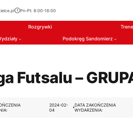
elce.pl
Pn-Pt: 8:00-16:00
Rozgrywki
Trene
ydziały
Podokręg Sandomierz
a Futsalu – GRUP
OŃCZENIA
2024-02-
DATA ZAKOŃCZENIA
IA:
04
WYDARZENIA: