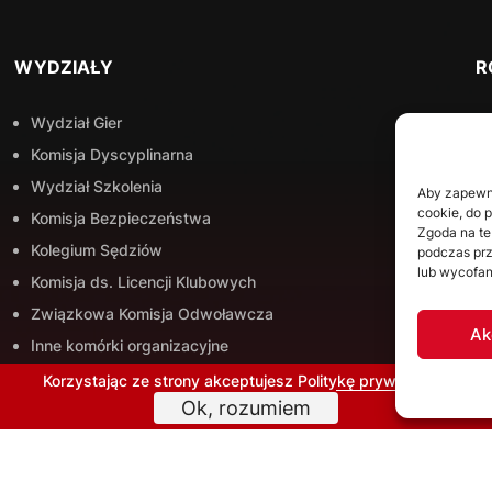
WYDZIAŁY
R
Wydział Gier
Komisja Dyscyplinarna
Wydział Szkolenia
Aby zapewnić
cookie, do 
Komisja Bezpieczeństwa
Zgoda na te
Kolegium Sędziów
podczas prz
lub wycofan
Komisja ds. Licencji Klubowych
Związkowa Komisja Odwoławcza
Ak
Inne komórki organizacyjne
Korzystając ze strony akceptujesz
Politykę prywatności
Ok, rozumiem
SĘDZIOWIE
N