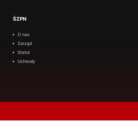
ŚZPN
O nas
Zarząd
Statut
Uchwały
TRENERZY