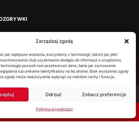
OZGRYWKI
2025/2026
Zarządzaj zgodą
2024/2025
2023/2024
 jak najlepsze wrażenia, korzystamy z technologii, takich jak pliki
przechowywania i/lub uzyskiwania dostępu do informacji o urządzeniu.
2022/2023
 technologie pozwoli nam przetwarzać dane, takie jak zachowanie
2021/2022
eglądania lub unikalne identyfikatory na tej stronie. Brak wyrażenia zgody
ie zgody może niekorzystnie wpłynąć na niektóre cechy i funkcje.
2020/2021
2019/2020
ceptuj
Odrzuć
Zobacz preferencje
2018/2019
2017/2018
Polityka prywatności
2016/2017
A SKRÓTY