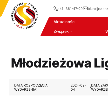
(41) 361-47-29
biuro@szpnki
Aktualności
Związek
W
Młodzieżowa Lig
DATA ROZPOCZĘCIA
2024-02-
DATA ZAK
WYDARZENIA:
04
WYDARZEN